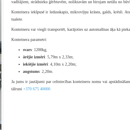
vadītājiem, strādnieku ģērbtuvēm, noliktavām un birojam netālu no bū
Konteinera iekšpusē ir ledusskapis, mikroviļņu krāsns, galds, krēsli. A
tualete.
Konteineru var viegli transportēt, karājoties uz automašīnas āķa kā piek
Konteinera parametri:
svars
: 1200kg;
ārējie izmēri
: 5,79m x 2,33m;
iekšējie izmēri
: 4,10m x 2,20m;
augstums
: 2,20m.
Ja jums ir jautājumi par celtniecības konteineru nomu vai apstādināša
tālruni
+370 675 40000.