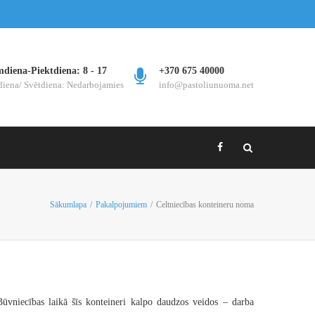
mdiena-Piektdiena: 8 - 17
+370 675 40000
diena/ Svētdiena: Nedarbojamies
info@pastoliunuoma.net
Sākumlapa
/
Pakalpojumiem
/
Celtniecības konteineru noma
 Būvniecības laikā šīs konteineri kalpo daudzos veidos – darba