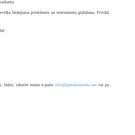
vlaukuma.
tsevišķa bloķējama priekšmetu un instrumentu glabāšana. Privātā
abē.
nu, lūdzu, rakstiet mums e-pastu
info@pastoliunuoma.net
vai pa