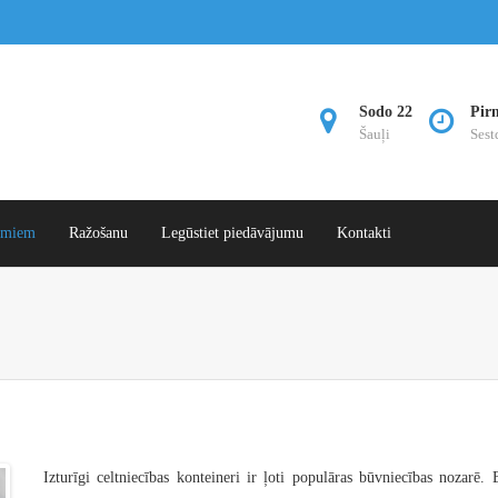
Sodo 22
Pir
Šauļi
Sest
umiem
Ražošanu
Legūstiet piedāvājumu
Kontakti
Izturīgi celtniecības konteineri ir ļoti populāras būvniecības nozarē.