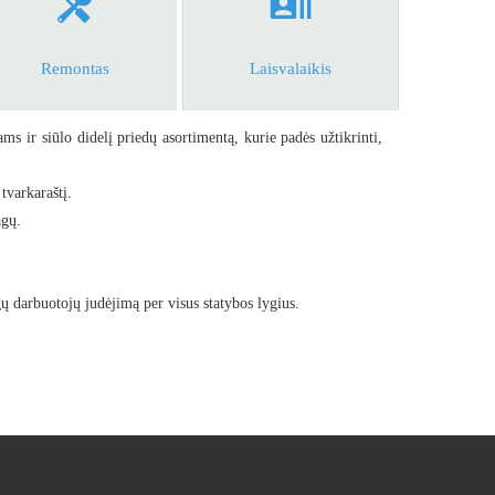
Remontas
Laisvalaikis
ms ir siūlo didelį priedų asortimentą, kurie padės užtikrinti,
tvarkaraštį.
agų.
ų darbuotojų judėjimą per visus statybos lygius.