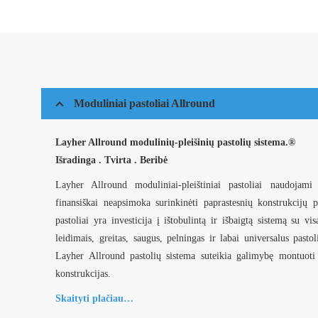
Moduliniai pastoliai Allround
Layher Allround modulinių-pleišinių pastolių sistema.®
Išradinga . Tvirta . Beribė
Layher Allround moduliniai-pleištiniai pastoliai naudojami
finansiškai neapsimoka surinkinėti paprastesnių konstrukcijų 
pastoliai yra investicija į ištobulintą ir išbaigtą sistemą su visa
leidimais, greitas, saugus, pelningas ir labai universalus past
Layher Allround pastolių sistema suteikia galimybę montuoti 
konstrukcijas.
Skaityti plačiau…