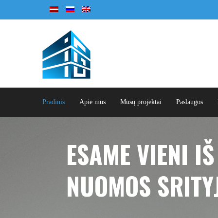
Pradinis
Apie mus
Mūsų projektai
Paslaugos