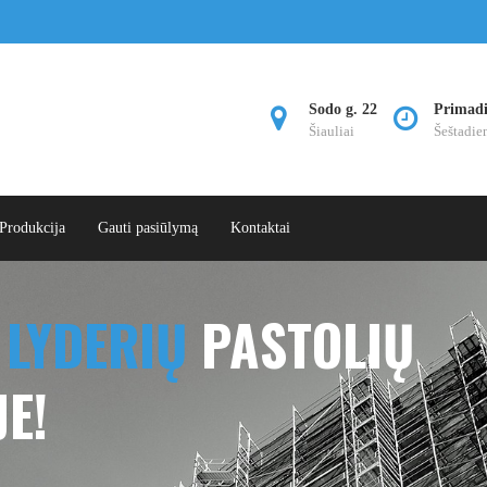
Sodo g. 22
Primadie
Šiauliai
Šeštadie
Produkcija
Gauti pasiūlymą
Kontaktai
LYDERIŲ