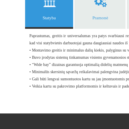
Statyba
Pramonė
Paprastumas, greitis ir universalumas yra patys svarbiausi re
kad visi statybvietės darbuotojai gauna daugiausiai naudos iš 
• Montavimo greitis ir minimalus dalių kiekis, palyginus su 
• Buvo įrodytas sistemų tinkamumas visiems gyvenamosios sta
• “Wide bay” dizainas garantuoja optimalią didelių matmenų 
• Minimalūs skersinių sąvaržų reikalavimai palengvina judėj
• Gali būti lengvai sumontuotos kartu su jau įmontuotomis pr
• Veikia kartu su pakrovimo platformomis ir keltuvais ir paded