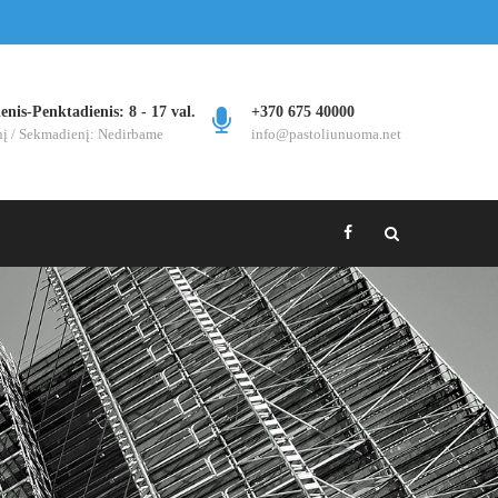
nis-Penktadienis: 8 - 17 val.
+370 675 40000
nį / Sekmadienį: Nedirbame
info@pastoliunuoma.net