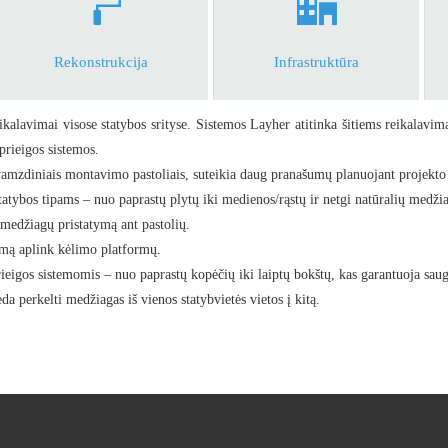
Rekonstrukcija
Infrastruktūra
ikalavimai visose statybos srityse. Sistemos Layher atitinka šitiems reikalavima
prieigos sistemos.
vamzdiniais montavimo pastoliais, suteikia daug pranašumų planuojant projekto 
tybos tipams – nuo paprastų plytų iki medienos/rąstų ir netgi natūralių medži
medžiagų pristatymą ant pastolių.
imą aplink kėlimo platformų.
ieigos sistemomis – nuo paprastų kopėčių iki laiptų bokštų, kas garantuoja saug
a perkelti medžiagas iš vienos statybvietės vietos į kitą.