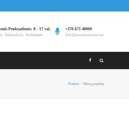
nis-Penktadienis: 8 - 17 val.
+370 675 40000
nį / Sekmadienį: Nedirbame
info@pastoliunuoma.net
Pradinis
/
Mūsų projektai