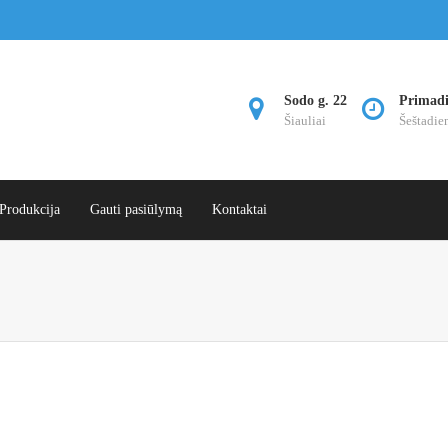
Sodo g. 22
Primadie
Šiauliai
Šeštadie
Produkcija
Gauti pasiūlymą
Kontaktai